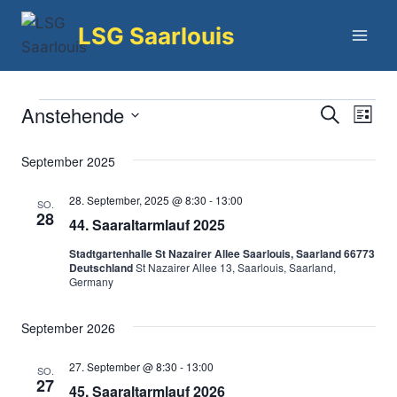
Zum
LSG Saarlouis
Inhalt
springen
Anstehende
Veranstaltungen
Ver
Verans
Suche
Liste
Datum
Ans
Suche
September 2025
wählen.
Nav
und
28. September, 2025 @ 8:30
-
13:00
SO.
28
44. Saaraltarmlauf 2025
Ansich
Stadtgartenhalle St Nazairer Allee Saarlouis, Saarland 66773
Naviga
Deutschland
St Nazairer Allee 13, Saarlouis, Saarland,
Germany
September 2026
27. September @ 8:30
-
13:00
SO.
27
45. Saaraltarmlauf 2026