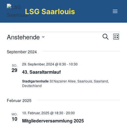
Zum
LSG Saarlouis
Inhalt
springen
Anstehende
Veranstaltungen
Ver
Verans
Suche
Liste
Datum
Ans
Suche
September 2024
wählen.
Nav
und
29. September, 2024 @ 6:30
-
10:30
SO.
29
43. Saaraltarmlauf
Ansich
Stadtgartenhalle
St Nazairer Allee, Saarlouis, Saarland,
Naviga
Deutschland
Februar 2025
10. Februar, 2025 @ 18:30
-
20:00
MO.
10
Mitgliederversammlung 2025